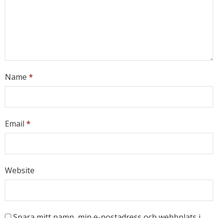
Name
*
Email
*
Website
Spara mitt namn, min e-postadress och webbplats i