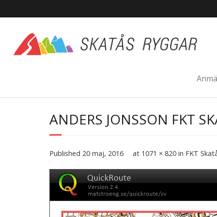
Skip
to
content
Anmä
ANDERS JONSSON FKT SK
Published
20 maj, 2016
at
1071 × 820
in
FKT Skatå