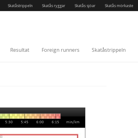
Skatåstrippeln
Skatås ryggar
Skatås sjöar
Skatås mörkaste
Resultat
Foreign runners
Skatåstrippeln