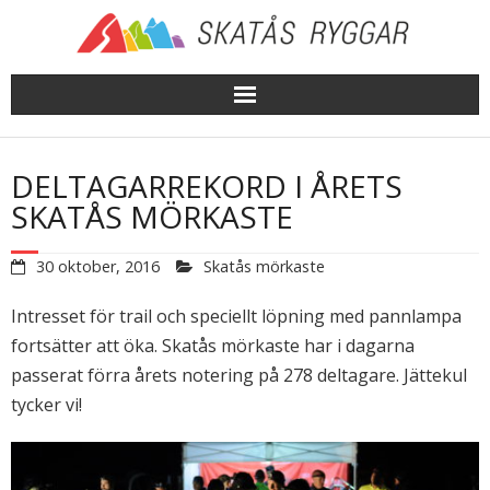
Skip
to
content
DELTAGARREKORD I ÅRETS
SKATÅS MÖRKASTE
30 oktober, 2016
Skatås mörkaste
Intresset för trail och speciellt löpning med pannlampa
fortsätter att öka. Skatås mörkaste har i dagarna
passerat förra årets notering på 278 deltagare. Jättekul
tycker vi!