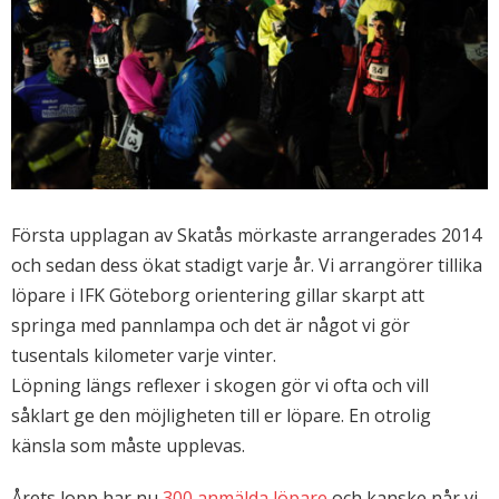
Första upplagan av Skatås mörkaste arrangerades 2014
och sedan dess ökat stadigt varje år. Vi arrangörer tillika
löpare i IFK Göteborg orientering gillar skarpt att
springa med pannlampa och det är något vi gör
tusentals kilometer varje vinter.
Löpning längs reflexer i skogen gör vi ofta och vill
såklart ge den möjligheten till er löpare. En otrolig
känsla som måste upplevas.
Årets lopp har nu
300 anmälda löpare
och kanske når vi